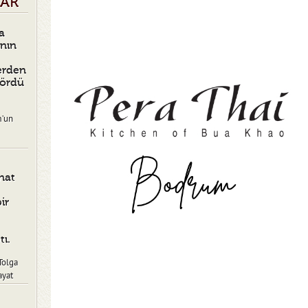
LAR
a
ının
erden
Gördü
m’un
nat
ir
tı.
Tolga
ayat