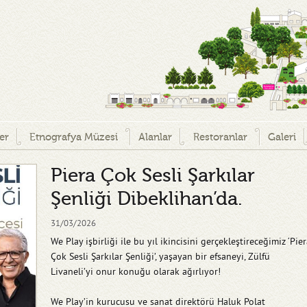
ler
Etnografya Müzesi
Alanlar
Restoranlar
Galeri
Piera Çok Sesli Şarkılar
Şenliği Dibeklihan’da.
31/03/2026
We Play işbirliği ile bu yıl ikincisini gerçekleştireceğimiz ‘Pie
Çok Sesli Şarkılar Şenliği’, yaşayan bir efsaneyi, Zülfü
Livaneli’yi onur konuğu olarak ağırlıyor!
We Play’in kurucusu ve sanat direktörü Haluk Polat