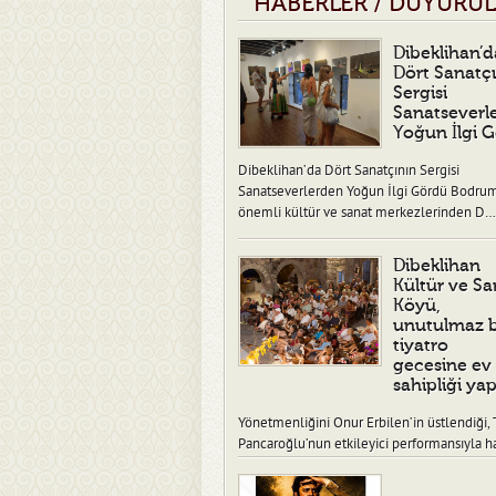
HABERLER / DUYURU
Dibeklihan’d
Dört Sanatç
Sergisi
Sanatseverl
Yoğun İlgi 
Dibeklihan’da Dört Sanatçının Sergisi
Sanatseverlerden Yoğun İlgi Gördü Bodru
önemli kültür ve sanat merkezlerinden D…
Dibeklihan
Kültür ve Sa
Köyü,
unutulmaz b
tiyatro
gecesine ev
sahipliği yap
Yönetmenliğini Onur Erbilen’in üstlendiği, 
Pancaroğlu’nun etkileyici performansıyla h
verdiği “Ben Fidel” adlı tiy…