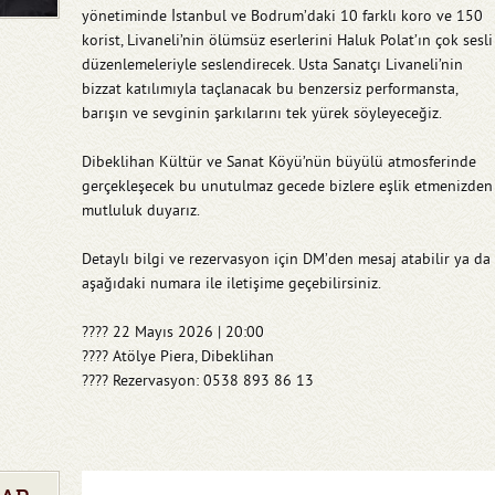
yönetiminde İstanbul ve Bodrum’daki 10 farklı koro ve 150
korist, Livaneli’nin ölümsüz eserlerini Haluk Polat’ın çok sesli
düzenlemeleriyle seslendirecek. Usta Sanatçı Livaneli’nin
bizzat katılımıyla taçlanacak bu benzersiz performansta,
barışın ve sevginin şarkılarını tek yürek söyleyeceğiz.
Dibeklihan Kültür ve Sanat Köyü’nün büyülü atmosferinde
gerçekleşecek bu unutulmaz gecede bizlere eşlik etmenizden
mutluluk duyarız.
Detaylı bilgi ve rezervasyon için DM’den mesaj atabilir ya da
aşağıdaki numara ile iletişime geçebilirsiniz.
???? 22 Mayıs 2026 | 20:00
???? Atölye Piera, Dibeklihan
???? Rezervasyon: 0538 893 86 13