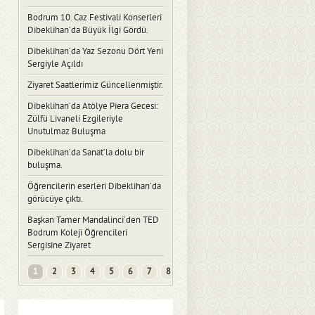
Bodrum 10. Caz Festivali Konserleri
Dibeklihan’da Büyük İlgi Gördü.
Dibeklihan’da Yaz Sezonu Dört Yeni
Sergiyle Açıldı
Ziyaret Saatlerimiz Güncellenmiştir.
Dibeklihan’da Atölye Piera Gecesi:
Zülfü Livaneli Ezgileriyle
Unutulmaz Buluşma
Dibeklihan’da Sanat’la dolu bir
buluşma.
Öğrencilerin eserleri Dibeklihan’da
görücüye çıktı.
Başkan Tamer Mandalinci’den TED
Bodrum Koleji Öğrencileri
Sergisine Ziyaret
1
2
3
4
5
6
7
8
...