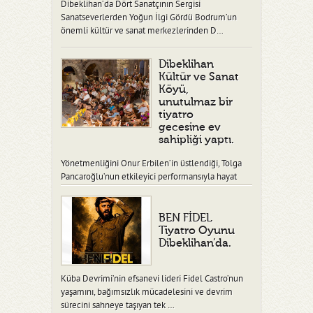
Dibeklihan’da Dört Sanatçının Sergisi
Sanatseverlerden Yoğun İlgi Gördü Bodrum’un
önemli kültür ve sanat merkezlerinden D…
Dibeklihan
Kültür ve Sanat
Köyü,
unutulmaz bir
tiyatro
gecesine ev
sahipliği yaptı.
Yönetmenliğini Onur Erbilen’in üstlendiği, Tolga
Pancaroğlu’nun etkileyici performansıyla hayat
verdiği “Ben Fidel” adlı tiy…
BEN FİDEL
Tiyatro Oyunu
Dibeklihan’da.
Küba Devrimi’nin efsanevi lideri Fidel Castro’nun
yaşamını, bağımsızlık mücadelesini ve devrim
sürecini sahneye taşıyan tek …