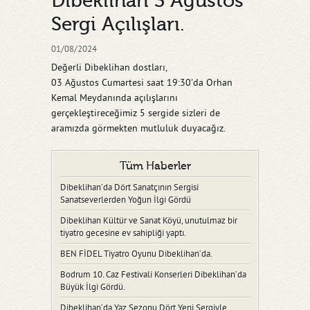
Dibeklihan 3 Ağustos
Sergi Açılışları.
01/08/2024
Değerli Dibeklihan dostları,
03 Ağustos Cumartesi saat 19:30'da Orhan
Kemal Meydanında açılışlarını
gerçekleştireceğimiz 5 sergide sizleri de
aramızda görmekten mutluluk duyacağız.
Tüm Haberler
Dibeklihan’da Dört Sanatçının Sergisi
Sanatseverlerden Yoğun İlgi Gördü
Dibeklihan Kültür ve Sanat Köyü, unutulmaz bir
tiyatro gecesine ev sahipliği yaptı.
BEN FİDEL Tiyatro Oyunu Dibeklihan’da.
Bodrum 10. Caz Festivali Konserleri Dibeklihan’da
Büyük İlgi Gördü.
Dibeklihan’da Yaz Sezonu Dört Yeni Sergiyle