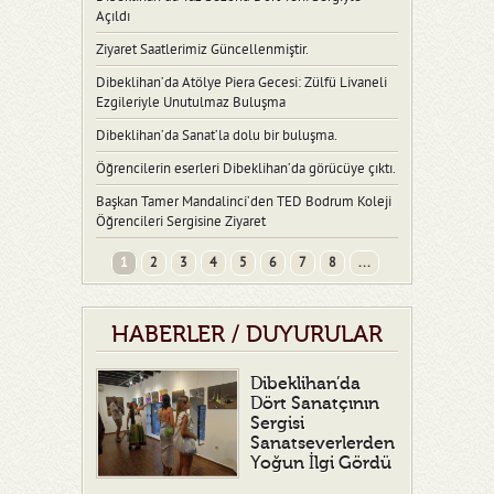
Açıldı
Ziyaret Saatlerimiz Güncellenmiştir.
Dibeklihan’da Atölye Piera Gecesi: Zülfü Livaneli
Ezgileriyle Unutulmaz Buluşma
Dibeklihan’da Sanat’la dolu bir buluşma.
Öğrencilerin eserleri Dibeklihan’da görücüye çıktı.
Başkan Tamer Mandalinci’den TED Bodrum Koleji
Öğrencileri Sergisine Ziyaret
1
2
3
4
5
6
7
8
...
HABERLER / DUYURULAR
Dibeklihan’da
Dört Sanatçının
Sergisi
Sanatseverlerden
Yoğun İlgi Gördü