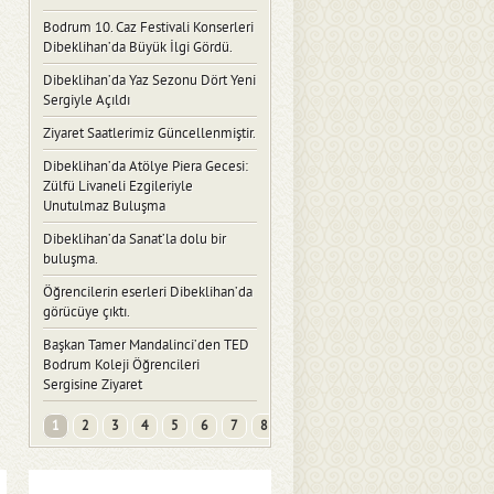
Bodrum 10. Caz Festivali Konserleri
Dibeklihan’da Büyük İlgi Gördü.
Dibeklihan’da Yaz Sezonu Dört Yeni
Sergiyle Açıldı
Ziyaret Saatlerimiz Güncellenmiştir.
Dibeklihan’da Atölye Piera Gecesi:
Zülfü Livaneli Ezgileriyle
Unutulmaz Buluşma
Dibeklihan’da Sanat’la dolu bir
buluşma.
Öğrencilerin eserleri Dibeklihan’da
görücüye çıktı.
Başkan Tamer Mandalinci’den TED
Bodrum Koleji Öğrencileri
Sergisine Ziyaret
1
2
3
4
5
6
7
8
...