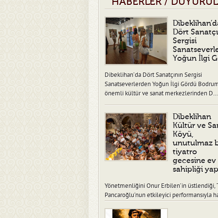
HABERLER / DUYURU
Dibeklihan’d
Dört Sanatç
Sergisi
Sanatseverl
Yoğun İlgi 
Dibeklihan’da Dört Sanatçının Sergisi
Sanatseverlerden Yoğun İlgi Gördü Bodru
önemli kültür ve sanat merkezlerinden D…
Dibeklihan
Kültür ve Sa
Köyü,
unutulmaz b
tiyatro
gecesine ev
sahipliği yap
Yönetmenliğini Onur Erbilen’in üstlendiği, 
Pancaroğlu’nun etkileyici performansıyla h
verdiği “Ben Fidel” adlı tiy…