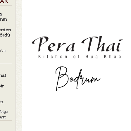
LAR
a
ının
erden
Gördü
m’un
nat
ir
tı.
Tolga
ayat