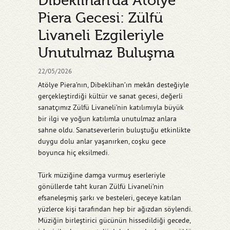
Dibeklihan’da Atölye
Piera Gecesi: Zülfü
Livaneli Ezgileriyle
Unutulmaz Buluşma
22/05/2026
Atölye Piera’nın, Dibeklihan’ın mekân desteğiyle
gerçekleştirdiği kültür ve sanat gecesi, değerli
sanatçımız Zülfü Livaneli’nin katılımıyla büyük
bir ilgi ve yoğun katılımla unutulmaz anlara
sahne oldu. Sanatseverlerin buluştuğu etkinlikte
duygu dolu anlar yaşanırken, coşku gece
boyunca hiç eksilmedi.
Türk müziğine damga vurmuş eserleriyle
gönüllerde taht kuran Zülfü Livaneli’nin
efsaneleşmiş şarkı ve besteleri, geceye katılan
yüzlerce kişi tarafından hep bir ağızdan söylendi.
Müziğin birleştirici gücünün hissedildiği gecede,