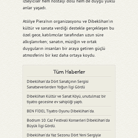
izleyiciler hem nostalji dolu hem de duygu yüklü
anlar yaşadı.
Atölye Piera’nın organizasyonu ve Dibeklihan’ın
kültür ve sanata verdiği destekle gerçekleşen bu
özel gece, katılımcılar tarafından uzun süre
alkışlanırken; sanatın, müziğin ve ortak
duyguların insanları bir araya getiren güçlü
atmosferini bir kez daha ortaya koydu.
Tüm Haberler
Dibeklihan’da Dört Sanatçının Sergisi
Sanatseverlerden Yoğun İlgi Gördü
Dibeklihan Kültür ve Sanat Köyü, unutulmaz bir
tiyatro gecesine ev sahipliği yaptı.
BEN FİDEL Tiyatro Oyunu Dibeklihan’da.
Bodrum 10. Caz Festivali Konserleri Dibeklihan’da
Büyük İlgi Gördü.
Dibeklihan’da Yaz Sezonu Dört Yeni Sergiyle