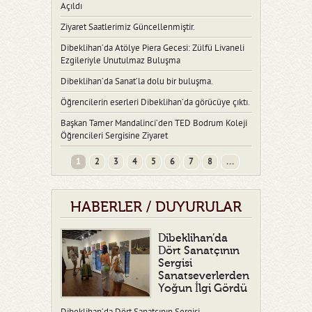
Açıldı
Ziyaret Saatlerimiz Güncellenmiştir.
Dibeklihan’da Atölye Piera Gecesi: Zülfü Livaneli
Ezgileriyle Unutulmaz Buluşma
Dibeklihan’da Sanat’la dolu bir buluşma.
Öğrencilerin eserleri Dibeklihan’da görücüye çıktı.
Başkan Tamer Mandalinci’den TED Bodrum Koleji
Öğrencileri Sergisine Ziyaret
1
2
3
4
5
6
7
8
...
HABERLER / DUYURULAR
Dibeklihan’da
Dört Sanatçının
Sergisi
Sanatseverlerden
Yoğun İlgi Gördü