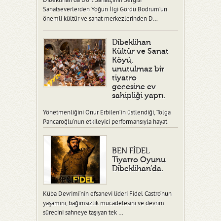
Dibeklihan’da Dört Sanatçının Sergisi
Sanatseverlerden Yoğun İlgi Gördü Bodrum’un
önemli kültür ve sanat merkezlerinden D…
Dibeklihan
Kültür ve Sanat
Köyü,
unutulmaz bir
tiyatro
gecesine ev
sahipliği yaptı.
Yönetmenliğini Onur Erbilen’in üstlendiği, Tolga
Pancaroğlu’nun etkileyici performansıyla hayat
verdiği “Ben Fidel” adlı tiy…
BEN FİDEL
Tiyatro Oyunu
Dibeklihan’da.
Küba Devrimi’nin efsanevi lideri Fidel Castro’nun
yaşamını, bağımsızlık mücadelesini ve devrim
sürecini sahneye taşıyan tek …