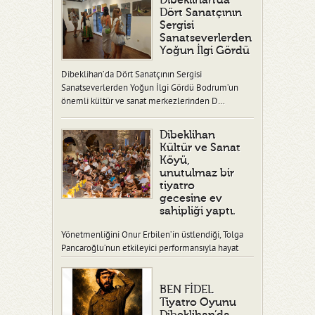
Dibeklihan’da
Dört Sanatçının
Sergisi
Sanatseverlerden
Yoğun İlgi Gördü
Dibeklihan’da Dört Sanatçının Sergisi
Sanatseverlerden Yoğun İlgi Gördü Bodrum’un
önemli kültür ve sanat merkezlerinden D…
Dibeklihan
Kültür ve Sanat
Köyü,
unutulmaz bir
tiyatro
gecesine ev
sahipliği yaptı.
Yönetmenliğini Onur Erbilen’in üstlendiği, Tolga
Pancaroğlu’nun etkileyici performansıyla hayat
verdiği “Ben Fidel” adlı tiy…
BEN FİDEL
Tiyatro Oyunu