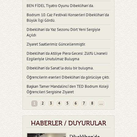
BEN FİDEL Tiyatro Oyunu Dibeklihan’da.
Bodrum 10. Caz Festivali Konserleri Dibeklihan’da
Büyük İlgi Gördü.
Dibeklihan’da Yaz Sezonu Dört Yeni Sergiyle
Açıldı
Ziyaret Saatlerimiz Güncellenmiştir.
Dibeklihan’da Atölye Piera Gecesi: Zülfü Livaneli
Ezgileriyle Unutulmaz Buluşma
Dibeklihan’da Sanat’la dolu bir buluşma.
Öğrencilerin eserleri Dibeklihan’da görücüye çıktı.
Başkan Tamer Mandalinci’den TED Bodrum Koleji
Öğrencileri Sergisine Ziyaret
1
2
3
4
5
6
7
8
...
HABERLER / DUYURULAR