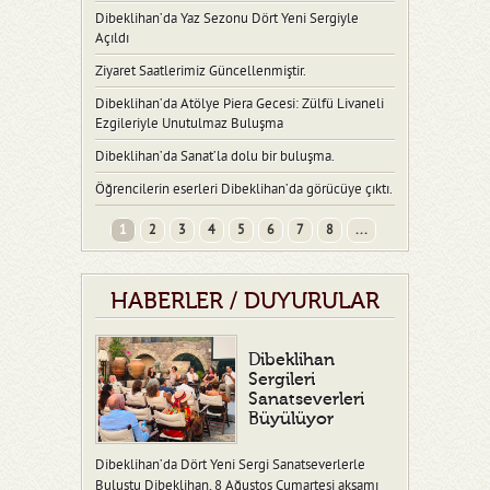
Dibeklihan’da Yaz Sezonu Dört Yeni Sergiyle
Açıldı
Ziyaret Saatlerimiz Güncellenmiştir.
Dibeklihan’da Atölye Piera Gecesi: Zülfü Livaneli
Ezgileriyle Unutulmaz Buluşma
Dibeklihan’da Sanat’la dolu bir buluşma.
Öğrencilerin eserleri Dibeklihan’da görücüye çıktı.
1
2
3
4
5
6
7
8
...
HABERLER / DUYURULAR
Dibeklihan
Sergileri
Sanatseverleri
Büyülüyor
Dibeklihan’da Dört Yeni Sergi Sanatseverlerle
Buluştu Dibeklihan, 8 Ağustos Cumartesi akşamı