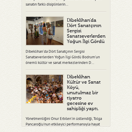
sanatın farklı disiplinlerin…
Dibeklihan’da
Dört Sanatçının
Sergisi
Sanatseverlerden
Yoğun İlgi Gördü
Dibeklihan’da Dört Sanatçının Sergisi
Sanatseverlerden Yoğun İlgi Gördü Bodrum’un
önemli kültür ve sanat merkezlerinden D…
Dibeklihan
Kültür ve Sanat
Köyü,
unutulmaz bir
tiyatro
gecesine ev
sahipliği yaptı.
Yönetmenliğini Onur Erbilen’in üstlendiği, Tolga
Pancaroğlu’nun etkileyici performansıyla hayat
verdiği “Ben Fidel” adlı tiy…