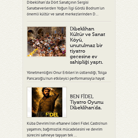
Dibeklihan’da Dört Sanatçının Sergisi
Sanatseverlerden Yoğun İlgi Gördü Bodrum’un
önemli kültür ve sanat merkezlerinden D…
Dibeklihan
Kültür ve Sanat
Köyü,
unutulmaz bir
tiyatro
gecesine ev
sahipliği yaptı.
Yönetmenliğini Onur Erbilen’in üstlendiği, Tolga
Pancaroğlu’nun etkileyici performansıyla hayat
verdiği “Ben Fidel” adlı tiy…
BEN FİDEL
Tiyatro Oyunu
Dibeklihan’da.
Küba Devrimi’nin efsanevi lideri Fidel Castro’nun
yaşamını, bağımsızlık mücadelesini ve devrim
sürecini sahneye taşıyan tek …