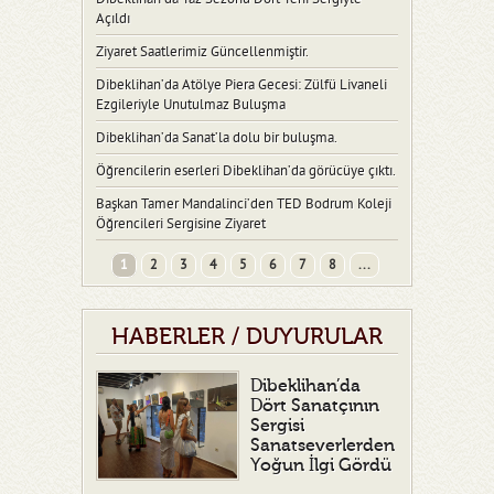
Açıldı
Ziyaret Saatlerimiz Güncellenmiştir.
Dibeklihan’da Atölye Piera Gecesi: Zülfü Livaneli
Ezgileriyle Unutulmaz Buluşma
Dibeklihan’da Sanat’la dolu bir buluşma.
Öğrencilerin eserleri Dibeklihan’da görücüye çıktı.
Başkan Tamer Mandalinci’den TED Bodrum Koleji
Öğrencileri Sergisine Ziyaret
1
2
3
4
5
6
7
8
...
HABERLER / DUYURULAR
Dibeklihan’da
Dört Sanatçının
Sergisi
Sanatseverlerden
Yoğun İlgi Gördü