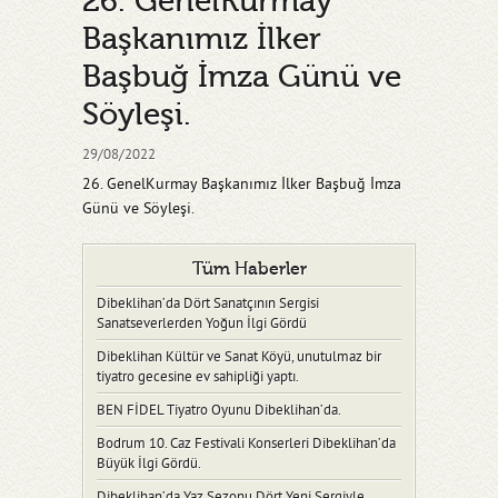
26. GenelKurmay
Başkanımız İlker
Başbuğ İmza Günü ve
Söyleşi.
29/08/2022
26. GenelKurmay Başkanımız İlker Başbuğ İmza
Günü ve Söyleşi.
Tüm Haberler
Dibeklihan’da Dört Sanatçının Sergisi
Sanatseverlerden Yoğun İlgi Gördü
Dibeklihan Kültür ve Sanat Köyü, unutulmaz bir
tiyatro gecesine ev sahipliği yaptı.
BEN FİDEL Tiyatro Oyunu Dibeklihan’da.
Bodrum 10. Caz Festivali Konserleri Dibeklihan’da
Büyük İlgi Gördü.
Dibeklihan’da Yaz Sezonu Dört Yeni Sergiyle