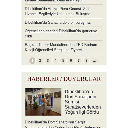
Ziyaret Saatlerimiz Güncellenmiştir.
Dibeklihan’da Atölye Piera Gecesi: Zülfü
Livaneli Ezgileriyle Unutulmaz Buluşma
Dibeklihan’da Sanat’la dolu bir buluşma.
Öğrencilerin eserleri Dibeklihan’da görücüye
çıktı.
Başkan Tamer Mandalinci’den TED Bodrum
Koleji Öğrencileri Sergisine Ziyaret
1
2
3
4
5
6
7
8
...
HABERLER / DUYURULAR
Dibeklihan’da
Dört Sanatçının
Sergisi
Sanatseverlerden
Yoğun İlgi Gördü
Dibeklihan’da Dört Sanatçının Sergisi
Sanatseverlerden Yoğun İlgi Gördü Bodrum’un