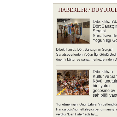
HABERLER / DUYURU
Dibeklihan’d
Dört Sanatçı
Sergisi
Sanatseverl
Yoğun İlgi G
Dibeklihan’da Dört Sanatçının Sergisi
Sanatseverlerden Yoğun İlgi Gördü Bod
önemli kültür ve sanat merkezlerinden
Dibeklihan
Kültür ve Sa
Köyü, unutu
bir tiyatro
gecesine ev
sahipliği yapt
Yönetmenliğini Onur Erbilen’in üstlendiği
Pancaroğlu’nun etkileyici performansıyl
verdiği “Ben Fidel” adlı tiy…