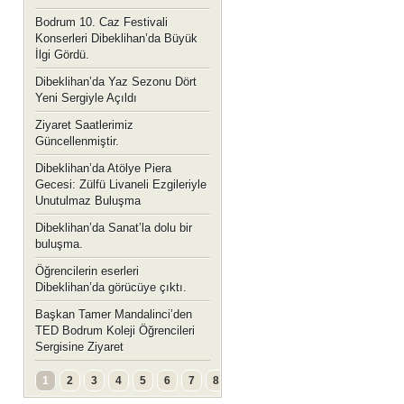
Bodrum 10. Caz Festivali
Konserleri Dibeklihan’da Büyük
İlgi Gördü.
Dibeklihan’da Yaz Sezonu Dört
Yeni Sergiyle Açıldı
Ziyaret Saatlerimiz
Güncellenmiştir.
Dibeklihan’da Atölye Piera
Gecesi: Zülfü Livaneli Ezgileriyle
Unutulmaz Buluşma
Dibeklihan’da Sanat’la dolu bir
buluşma.
Öğrencilerin eserleri
Dibeklihan’da görücüye çıktı.
Başkan Tamer Mandalinci’den
TED Bodrum Koleji Öğrencileri
Sergisine Ziyaret
1
2
3
4
5
6
7
8
...