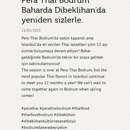
Pera Thai Bodrum
Baharda Dibeklihan’da
yeniden sizlerle.
11/01/2025
Pera Thai Bodrum’da sezon kapandı ama
İstanbul’da en sevilen Thai lezzetleri yılın 12 ayı
sizinle buluşmaya devam ediyor! Bahar
geldiğinde Bodrum’da tekrar bir araya gelmek
için sabırsızlanıyoruz!
The season is over at Pera Thai Bodrum, but the
most popular Thai flavors in Istanbul continue
to meet you 12 months a year! We can't wait to
come together again in Bodrum when spring
comes!
#perathai #perathaibodrum #thaifood
#thaifoodbodrum #dibeklihan
#dibeklihankültürvesanatköyü
#bodrumdaneredeyiyelim