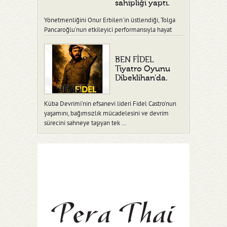
sahipliği yaptı.
Yönetmenliğini Onur Erbilen’in üstlendiği, Tolga
Pancaroğlu’nun etkileyici performansıyla hayat
verdiği “Ben Fidel” adlı tiy…
BEN FİDEL
Tiyatro Oyunu
Dibeklihan’da.
Küba Devrimi’nin efsanevi lideri Fidel Castro’nun
yaşamını, bağımsızlık mücadelesini ve devrim
sürecini sahneye taşıyan tek …