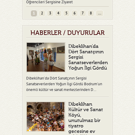
Öğrencileri Sergisine Ziyaret
1
2
3
4
5
6
7
8
...
HABERLER / DUYURULAR
Dibeklihan’da
Dört Sanatçının
Sergisi
Sanatseverlerden
Yoğun İlgi Gördü
Dibeklihan’da Dört Sanatçının Sergisi
Sanatseverlerden Yoğun İlgi Gördü Bodrum’un
önemli kültür ve sanat merkezlerinden D…
Dibeklihan
Kültür ve Sanat
Köyü,
unutulmaz bir
tiyatro
gecesine ev