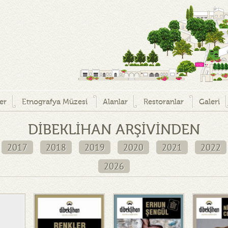
ler
Etnografya Müzesi
Alanlar
Restoranlar
Galeri
DİBEKLİHAN ARŞİVİNDEN
2017
2018
2019
2020
2021
2022
2026