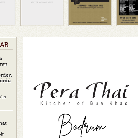
LAR
a
ının
erden
Gördü
m’un
nat
ir