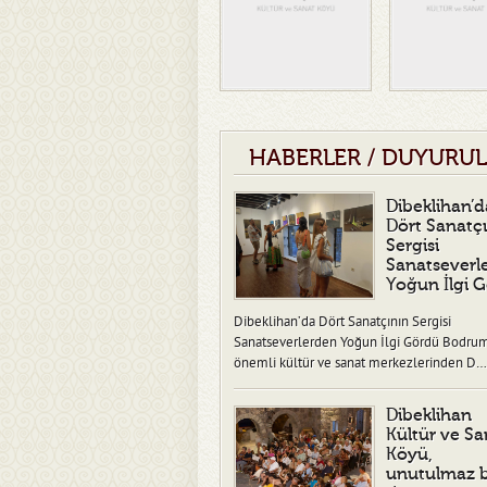
HABERLER / DUYURU
Dibeklihan’d
Dört Sanatç
Sergisi
Sanatseverl
Yoğun İlgi 
Dibeklihan’da Dört Sanatçının Sergisi
Sanatseverlerden Yoğun İlgi Gördü Bodru
önemli kültür ve sanat merkezlerinden D…
Dibeklihan
Kültür ve Sa
Köyü,
unutulmaz b