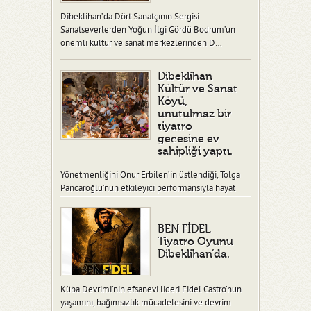
Dibeklihan’da Dört Sanatçının Sergisi
Sanatseverlerden Yoğun İlgi Gördü Bodrum’un
önemli kültür ve sanat merkezlerinden D…
Dibeklihan
Kültür ve Sanat
Köyü,
unutulmaz bir
tiyatro
gecesine ev
sahipliği yaptı.
Yönetmenliğini Onur Erbilen’in üstlendiği, Tolga
Pancaroğlu’nun etkileyici performansıyla hayat
verdiği “Ben Fidel” adlı tiy…
BEN FİDEL
Tiyatro Oyunu
Dibeklihan’da.
Küba Devrimi’nin efsanevi lideri Fidel Castro’nun
yaşamını, bağımsızlık mücadelesini ve devrim