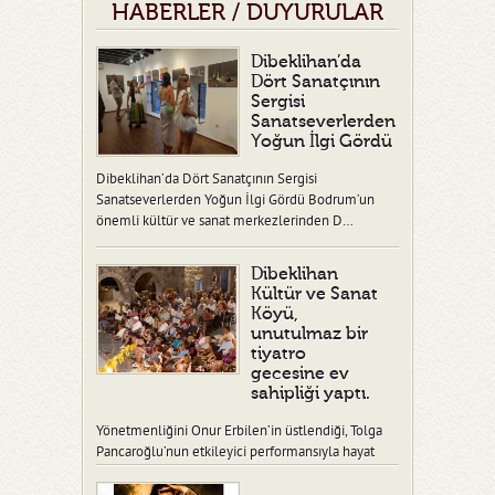
HABERLER / DUYURULAR
Dibeklihan’da
Dört Sanatçının
Sergisi
Sanatseverlerden
Yoğun İlgi Gördü
Dibeklihan’da Dört Sanatçının Sergisi
Sanatseverlerden Yoğun İlgi Gördü Bodrum’un
önemli kültür ve sanat merkezlerinden D…
Dibeklihan
Kültür ve Sanat
Köyü,
unutulmaz bir
tiyatro
gecesine ev
sahipliği yaptı.
Yönetmenliğini Onur Erbilen’in üstlendiği, Tolga
Pancaroğlu’nun etkileyici performansıyla hayat
verdiği “Ben Fidel” adlı tiy…