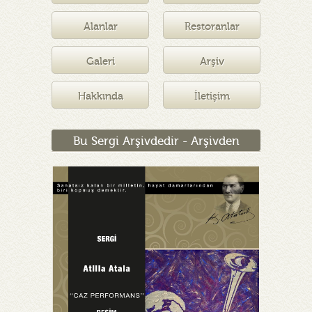
Müzesi
Alanlar
Restoranlar
Galeri
Arşiv
Hakkında
İletişim
Bu Sergi Arşivdedir - Arşivden