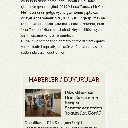
oyununun sahne görsellerini Homur Grubu’ndan
çizerlerle gerçekleştirdi. 2019 Yılında “Canavar Mı Yok
Mu?” oyununun gölge oyunu çizimlerini yaptı. Kadın
cinayetlerine yönelik bireysel duyarlılık geliştirmek ve
toplumsal farkındalık yaratmak adına hazırlanmış olan
“Mor Tabutlar” kitabını resimledi. Heykel, illüstrasyon
çizimi çalışma konuları arasındadır.
Bir vakıf üniversitesinde öğretim görevlisi olarak görev
yapmaktadır. Logo, afiş, karikatür ve fuar standı tasarımı
dallarında başarı ödülleri var.
HABERLER / DUYURULAR
Dibeklihan’da
Dört Sanatçının
Sergisi
Sanatseverlerden
Yoğun İlgi Gördü
Dibeklihan’da Dört Sanatçının Sergisi