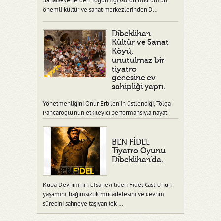
Sanatseverlerden Yoğun İlgi Gördü Bodrum’un
önemli kültür ve sanat merkezlerinden D…
Dibeklihan
Kültür ve Sanat
Köyü,
unutulmaz bir
tiyatro
gecesine ev
sahipliği yaptı.
Yönetmenliğini Onur Erbilen’in üstlendiği, Tolga
Pancaroğlu’nun etkileyici performansıyla hayat
verdiği “Ben Fidel” adlı tiy…
BEN FİDEL
Tiyatro Oyunu
Dibeklihan’da.
Küba Devrimi’nin efsanevi lideri Fidel Castro’nun
yaşamını, bağımsızlık mücadelesini ve devrim
sürecini sahneye taşıyan tek …