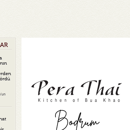
LAR
a
ının
erden
Gördü
m’un
nat
ir