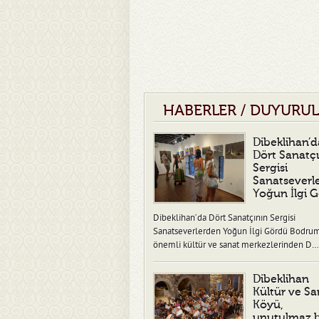
HABERLER / DUYURU
Dibeklihan’d
Dört Sanatç
Sergisi
Sanatseverl
Yoğun İlgi 
Dibeklihan’da Dört Sanatçının Sergisi
Sanatseverlerden Yoğun İlgi Gördü Bodru
önemli kültür ve sanat merkezlerinden D…
Dibeklihan
Kültür ve Sa
Köyü,
unutulmaz b