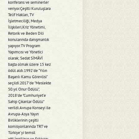
konferans ve seminerler
veriyor.Çeşitli Kuruluşlara
Telif Hakları, TV
İşletmeciliği, Medya
İlişkileri,Kriz Yönetimi,
Retorik ve Beden Dili
konularında danışmanlık
yapıyor.TV Program
Yapımcısı ve Yönetici
olarak; Sedat SİMÂVİ
başta olmak üzere 15 kez
ödül aldı.1992’de “Yılın
Başarılı Kamu Görevlisi”
seçildi.2017'de "Meslekte
50.yıl Onur Ödülü",
2018'de "Cumhuriyet’e
Sahip Çıkanlar Ödülü"
verildi.Avrupa Konseyi ile
Avrupa-Asya Yayın
Birliklerinin çeşitli
komisyonlarında TRT ve
Türkiye’yi temsil