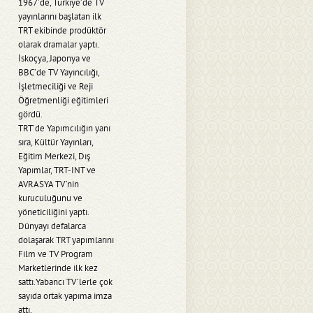
1967’de, Türkiye’de TV
yayınlarını başlatan ilk
TRT ekibinde prodüktör
olarak dramalar yaptı.
İskoçya, Japonya ve
BBC’de TV Yayıncılığı,
İşletmeciliği ve Reji
Öğretmenliği eğitimleri
gördü.
TRT’de Yapımcılığın yanı
sıra, Kültür Yayınları,
Eğitim Merkezi, Dış
Yapımlar, TRT-INT ve
AVRASYA TV’nin
kuruculuğunu ve
yöneticiliğini yaptı.
Dünyayı defalarca
dolaşarak TRT yapımlarını
Film ve TV Program
Marketlerinde ilk kez
sattı.Yabancı TV’lerle çok
sayıda ortak yapıma imza
attı.