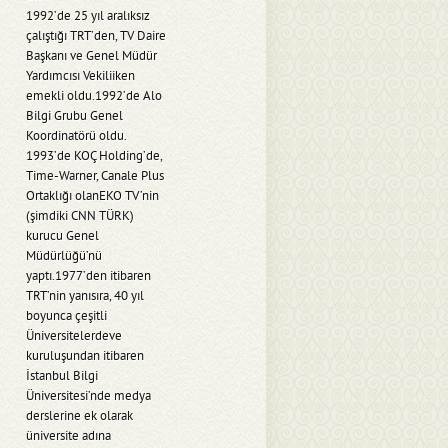
1992’de 25 yıl aralıksız
çalıştığı TRT’den, TV Daire
Başkanı ve Genel Müdür
Yardımcısı Vekiliiken
emekli oldu.1992’de Alo
Bilgi Grubu Genel
Koordinatörü oldu.
1993’de KOÇ Holding’de,
Time-Warner, Canale Plus
Ortaklığı olanEKO TV’nin
(şimdiki CNN TÜRK)
kurucu Genel
Müdürlüğü’nü
yaptı.1977’den itibaren
TRT’nin yanısıra, 40 yıl
boyunca çeşitli
Üniversitelerdeve
kuruluşundan itibaren
İstanbul Bilgi
Üniversitesi’nde medya
derslerine ek olarak
üniversite adına