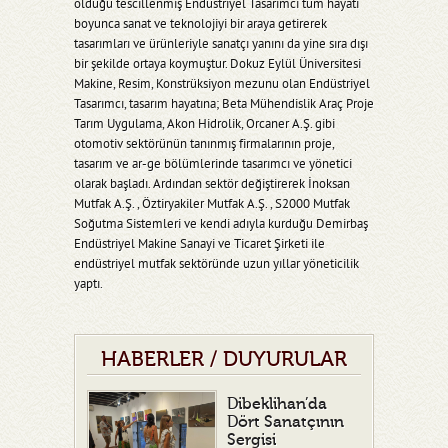
olduğu tescillenmiş Endüstriyel Tasarımcı tüm hayatı
boyunca sanat ve teknolojiyi bir araya getirerek
tasarımları ve ürünleriyle sanatçı yanını da yine sıra dışı
bir şekilde ortaya koymuştur. Dokuz Eylül Üniversitesi
Makine, Resim, Konstrüksiyon mezunu olan Endüstriyel
Tasarımcı, tasarım hayatına; Beta Mühendislik Araç Proje
Tarım Uygulama, Akon Hidrolik, Orcaner A.Ş. gibi
otomotiv sektörünün tanınmış firmalarının proje,
tasarım ve ar-ge bölümlerinde tasarımcı ve yönetici
olarak başladı. Ardından sektör değiştirerek İnoksan
Mutfak A.Ş. , Öztiryakiler Mutfak A.Ş. , S2000 Mutfak
Soğutma Sistemleri ve kendi adıyla kurduğu Demirbaş
Endüstriyel Makine Sanayi ve Ticaret Şirketi ile
endüstriyel mutfak sektöründe uzun yıllar yöneticilik
yaptı.
HABERLER / DUYURULAR
Dibeklihan’da
Dört Sanatçının
Sergisi