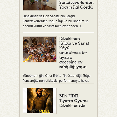
Sanatseverlerden
Yoğun İlgi Gördü
Dibeklihan’da Dört Sanatçının Sergisi
Sanatseverlerden Yoğun İlgi Gördü Bodrum’un
önemli kültür ve sanat merkezlerinden D…
Dibeklihan
Kültür ve Sanat
Köyü,
unutulmaz bir
tiyatro
gecesine ev
sahipliği yaptı.
Yönetmenliğini Onur Erbilen’in üstlendiği, Tolga
Pancaroğlu’nun etkileyici performansıyla hayat
verdiği “Ben Fidel” adlı tiy…
BEN FİDEL
Tiyatro Oyunu
Dibeklihan’da.