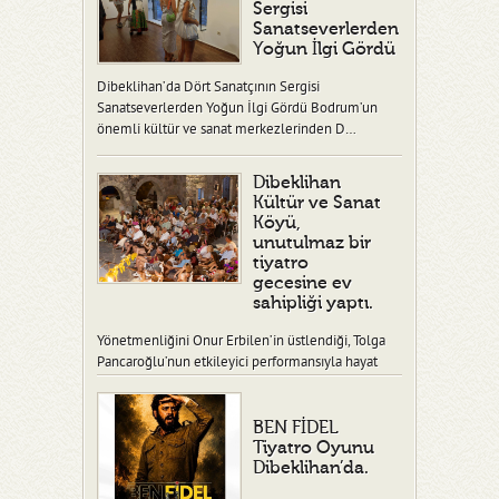
Sergisi
Sanatseverlerden
Yoğun İlgi Gördü
Dibeklihan’da Dört Sanatçının Sergisi
Sanatseverlerden Yoğun İlgi Gördü Bodrum’un
önemli kültür ve sanat merkezlerinden D…
Dibeklihan
Kültür ve Sanat
Köyü,
unutulmaz bir
tiyatro
gecesine ev
sahipliği yaptı.
Yönetmenliğini Onur Erbilen’in üstlendiği, Tolga
Pancaroğlu’nun etkileyici performansıyla hayat
verdiği “Ben Fidel” adlı tiy…
BEN FİDEL
Tiyatro Oyunu
Dibeklihan’da.