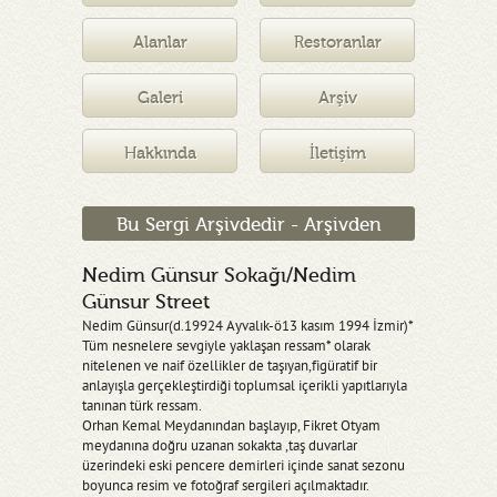
Müzesi
Alanlar
Restoranlar
Galeri
Arşiv
Hakkında
İletişim
Bu Sergi Arşivdedir - Arşivden
Nedim Günsur Sokağı/Nedim
Günsur Street
Nedim Günsur(d.19924 Ayvalık-ö13 kasım 1994 İzmir)*
Tüm nesnelere sevgiyle yaklaşan ressam* olarak
nitelenen ve naif özellikler de taşıyan,figüratif bir
anlayışla gerçekleştirdiği toplumsal içerikli yapıtlarıyla
tanınan türk ressam.
Orhan Kemal Meydanından başlayıp, Fikret Otyam
meydanına doğru uzanan sokakta ,taş duvarlar
üzerindeki eski pencere demirleri içinde sanat sezonu
boyunca resim ve fotoğraf sergileri açılmaktadır.