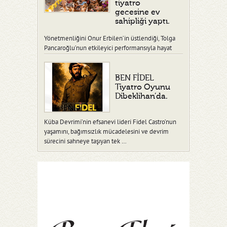
tiyatro
gecesine ev
sahipliği yaptı.
Yönetmenliğini Onur Erbilen’in üstlendiği, Tolga
Pancaroğlu’nun etkileyici performansıyla hayat
verdiği “Ben Fidel” adlı tiy…
BEN FİDEL
Tiyatro Oyunu
Dibeklihan’da.
Küba Devrimi’nin efsanevi lideri Fidel Castro’nun
yaşamını, bağımsızlık mücadelesini ve devrim
sürecini sahneye taşıyan tek …