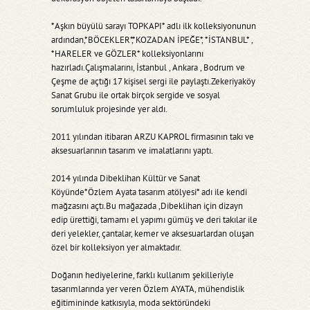
*Aşkın büyülü sarayı TOPKAPI* adlı ilk kolleksiyonunun
ardından,*BÖCEKLER*,*KOZADAN İPEĞE*, *İSTANBUL* ,
*HARELER ve GÖZLER* kolleksiyonlarını
hazırladı.Çalışmalarını, İstanbul , Ankara , Bodrum ve
Çeşme de açtığı 17 kişisel sergi ile paylaştı.Zekeriyaköy
Sanat Grubu ile ortak birçok sergide ve sosyal
sorumluluk projesinde yer aldı.
2011 yılından itibaran ARZU KAPROL firmasının takı ve
aksesuarlarının tasarım ve imalatlarını yaptı.
2014 yılında Dibeklihan Kültür ve Sanat
Köyünde*Özlem Ayata tasarım atölyesi* adı ile kendi
mağzasını açtı.Bu mağazada ,Dibeklihan için dizayn
edip ürettiği, tamamı el yapımı gümüş ve deri takılar ile
deri yelekler, çantalar, kemer ve aksesuarlardan oluşan
özel bir kolleksiyon yer almaktadır.
Doğanın hediyelerine, farklı kullanım şekilleriyle
tasarımlarında yer veren Özlem AYATA, mühendislik
eğitimininde katkısıyla, moda sektöründeki