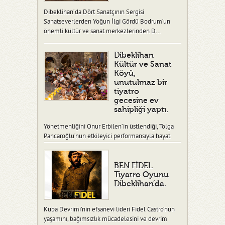
Dibeklihan’da Dört Sanatçının Sergisi
Sanatseverlerden Yoğun İlgi Gördü Bodrum’un
önemli kültür ve sanat merkezlerinden D…
Dibeklihan
Kültür ve Sanat
Köyü,
unutulmaz bir
tiyatro
gecesine ev
sahipliği yaptı.
Yönetmenliğini Onur Erbilen’in üstlendiği, Tolga
Pancaroğlu’nun etkileyici performansıyla hayat
verdiği “Ben Fidel” adlı tiy…
BEN FİDEL
Tiyatro Oyunu
Dibeklihan’da.
Küba Devrimi’nin efsanevi lideri Fidel Castro’nun
yaşamını, bağımsızlık mücadelesini ve devrim