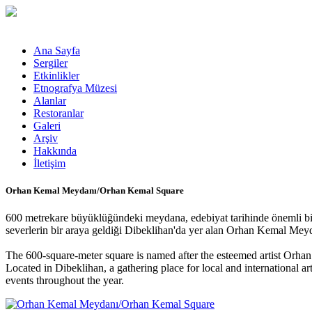
Ana Sayfa
Sergiler
Etkinlikler
Etnografya Müzesi
Alanlar
Restoranlar
Galeri
Arşiv
Hakkında
İletişim
Orhan Kemal Meydanı/Orhan Kemal Square
600 metrekare büyüklüğündeki meydana, edebiyat tarihinde önemli bir y
severlerin bir araya geldiği Dibeklihan'da yer alan Orhan Kemal Meyda
The 600-square-meter square is named after the esteemed artist Orhan Kem
Located in Dibeklihan, a gathering place for local and international a
events throughout the year.