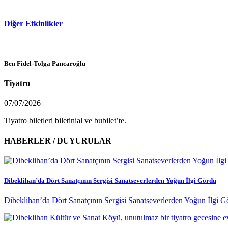
Diğer Etkinlikler
Ben Fidel-Tolga Pancaroğlu
Tiyatro
07/07/2026
Tiyatro biletleri biletinial ve bubilet’te.
HABERLER / DUYURULAR
Dibeklihan’da Dört Sanatçının Sergisi Sanatseverlerden Yoğun İlgi Gördü
Dibeklihan’da Dört Sanatçının Sergisi Sanatseverlerden Yoğun İlgi