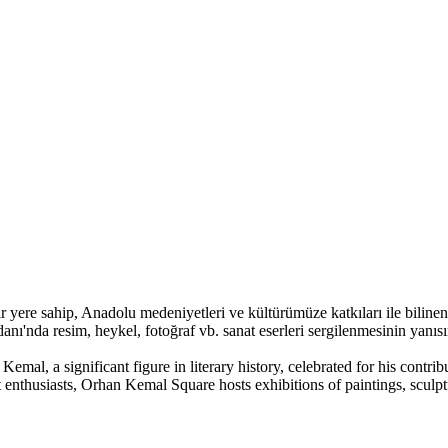
ere sahip, Anadolu medeniyetleri ve kültürümüze katkıları ile bilinen d
nı'nda resim, heykel, fotoğraf vb. sanat eserleri sergilenmesinin yanısı
al, a significant figure in literary history, celebrated for his contribu
rt enthusiasts, Orhan Kemal Square hosts exhibitions of paintings, sculp