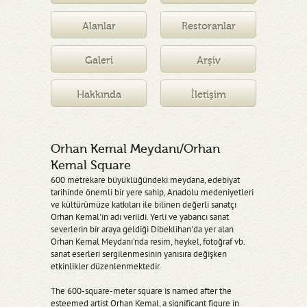
Müzesi
Alanlar
Restoranlar
Galeri
Arşiv
Hakkında
İletişim
Orhan Kemal Meydanı/Orhan
Kemal Square
600 metrekare büyüklüğündeki meydana, edebiyat
tarihinde önemli bir yere sahip, Anadolu medeniyetleri
ve kültürümüze katkıları ile bilinen değerli sanatçı
Orhan Kemal'in adı verildi. Yerli ve yabancı sanat
severlerin bir araya geldiği Dibeklihan'da yer alan
Orhan Kemal Meydanı'nda resim, heykel, fotoğraf vb.
sanat eserleri sergilenmesinin yanısıra değişken
etkinlikler düzenlenmektedir.
The 600-square-meter square is named after the
esteemed artist Orhan Kemal, a significant figure in