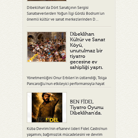
Dibeklihan’da Dört Sanatçının Sergisi
Sanatseverlerden Yoğun İlgi Gördü Bodrum’un
önemli kültür ve sanat merkezlerinden D…
Dibeklihan
Kültür ve Sanat
Köyü,
unutulmaz bir
tiyatro
gecesine ev
sahipliği yaptı.
Yönetmenliğini Onur Erbilen’in üstlendiği, Tolga
Pancaroğlu’nun etkileyici performansıyla hayat
verdiği “Ben Fidel” adlı tiy…
BEN FİDEL
Tiyatro Oyunu
Dibeklihan’da.
Küba Devrimi’nin efsanevi lideri Fidel Castro’nun
yaşamını, bağımsızlık mücadelesini ve devrim