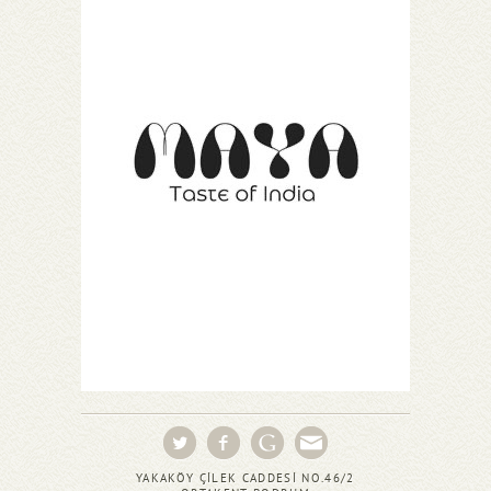
YAKAKÖY ÇİLEK CADDESİ NO.46/2