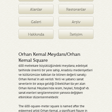
Müzesi
Alanlar
Restoranlar
Galeri
Arşiv
Hakkında
İletişim
Orhan Kemal Meydanı/Orhan
Kemal Square
600 metrekare büyüklüğündeki meydana, edebiyat
tarihinde önemli bir yere sahip, Anadolu medeniyetleri
ve kültürümüze katkıları ile bilinen değerli sanatçı
Orhan Kemal'in adı verildi. Yerli ve yabancı sanat
severlerin bir araya geldiği Dibeklihan'da yer alan
Orhan Kemal Meydanı'nda resim, heykel, fotoğraf vb.
sanat eserleri sergilenmesinin yanısıra değişken
etkinlikler düzenlenmektedir.
The 600-square-meter square is named after the
esteemed artist Orhan Kemal, a significant figure in