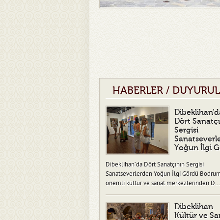
HABERLER / DUYURU
Dibeklihan’d
Dört Sanatç
Sergisi
Sanatseverl
Yoğun İlgi 
Dibeklihan’da Dört Sanatçının Sergisi
Sanatseverlerden Yoğun İlgi Gördü Bodru
önemli kültür ve sanat merkezlerinden D…
Dibeklihan
Kültür ve Sa