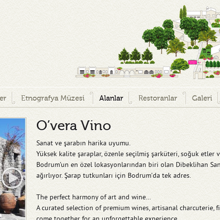
ler
Etnografya Müzesi
Alanlar
Restoranlar
Galeri
O’vera Vino
Sanat ve şarabın harika uyumu.
Yüksek kalite şaraplar, özenle seçilmiş şarküteri, soğuk etler v
Bodrum’un en özel lokasyonlarından biri olan Dibeklihan Sana
ağırlıyor. Şarap tutkunları için Bodrum’da tek adres.
The perfect harmony of art and wine…
A curated selection of premium wines, artisanal charcuterie, f
come together for an unforgettable experience.