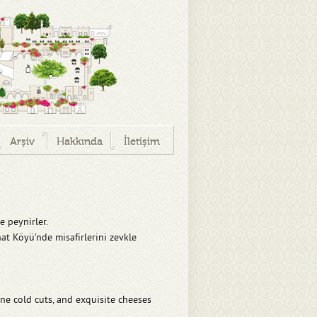
Arşiv
Hakkında
İletişim
e peynirler.
t Köyü’nde misafirlerini zevkle
ine cold cuts, and exquisite cheeses