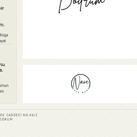
ir
tı.
Tolga
ayat
nu
a.
ro’nun
rim
EK CADDESİ NO.46/2
BODRUM