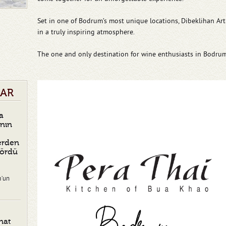
Set in one of Bodrum’s most unique locations, Dibeklihan Ar
in a truly inspiring atmosphere.
The one and only destination for wine enthusiasts in Bodru
LAR
a
ının
erden
Gördü
m’un
nat