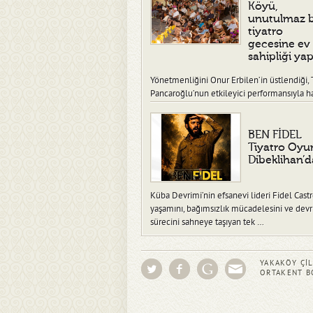
Köyü,
unutulmaz b
tiyatro
gecesine ev
sahipliği yap
Yönetmenliğini Onur Erbilen’in üstlendiği, 
Pancaroğlu’nun etkileyici performansıyla h
verdiği “Ben Fidel” adlı tiy…
BEN FİDEL
Tiyatro Oyu
Dibeklihan’d
Küba Devrimi’nin efsanevi lideri Fidel Cast
yaşamını, bağımsızlık mücadelesini ve dev
sürecini sahneye taşıyan tek …
YAKAKÖY ÇİL
ORTAKENT 