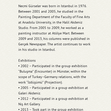
Necmi Gürseler was born in Istanbul in 1976.
Between 2001 and 2005, he studied in the
Painting Department of the Faculty of Fine Arts
at Anadolu University, in the Halil Akdeniz
Studio. From 2005 to 2009, he worked as a
painting instructor at Atölye Mart. Between
2009 and 2013, his columns were published in
Gerçek Newspaper. The artist continues to work
in his studio in Istanbul.
Exhibitions
• 2002 – Participated in the group exhibition
“Buluşma” (Encounter) in Münster, within the
scope of Turkey–Germany relations, with the
work “İzdüşümü” (Projection).
• 2005 – Participated in a group exhibition at
Galeri Akdeniz.
• 2012 – Participated in a group exhibition at
Niş Art Gallery.
• 2013 – Took part in the group exhibition