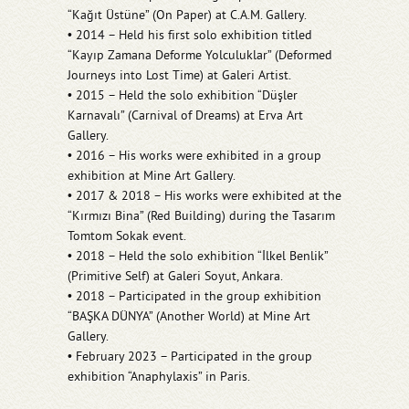
“Kağıt Üstüne” (On Paper) at C.A.M. Gallery.
• 2014 – Held his first solo exhibition titled
“Kayıp Zamana Deforme Yolculuklar” (Deformed
Journeys into Lost Time) at Galeri Artist.
• 2015 – Held the solo exhibition “Düşler
Karnavalı” (Carnival of Dreams) at Erva Art
Gallery.
• 2016 – His works were exhibited in a group
exhibition at Mine Art Gallery.
• 2017 & 2018 – His works were exhibited at the
“Kırmızı Bina” (Red Building) during the Tasarım
Tomtom Sokak event.
• 2018 – Held the solo exhibition “İlkel Benlik”
(Primitive Self) at Galeri Soyut, Ankara.
• 2018 – Participated in the group exhibition
“BAŞKA DÜNYA” (Another World) at Mine Art
Gallery.
• February 2023 – Participated in the group
exhibition “Anaphylaxis” in Paris.