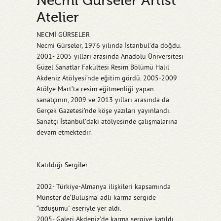
Necmi Gürseler Artist
Atelier
NECMİ GÜRSELER
Necmi Gürseler, 1976 yılında İstanbul’da doğdu.
2001- 2005 yılları arasında Anadolu Üniversitesi
Güzel Sanatlar Fakültesi Resim Bölümü Halil
Akdeniz Atölyesi’nde eğitim gördü. 2005-2009
Atölye Mart’ta resim eğitmenliği yapan
sanatçının, 2009 ve 2013 yılları arasında da
Gerçek Gazetesi’nde köşe yazıları yayınlandı.
Sanatçı İstanbul’daki atölyesinde çalışmalarına
devam etmektedir.
Katıldığı Sergiler
2002- Türkiye-Almanya ilişkileri kapsamında
Münster’de‘Buluşma’ adlı karma sergide
“izdüşümü” eseriyle yer aldı.
2005- Galeri Akdeniz’de karma sergiye katıldı.